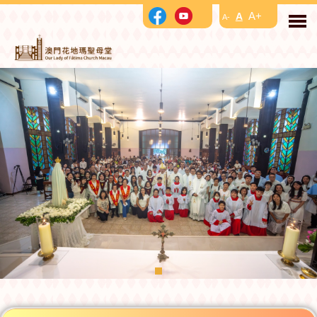
A+
A
A-