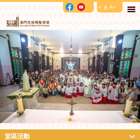
A+
A
A-
堂區活動