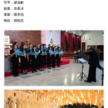
司琴：繆淑齡
秘書：張素冰
康樂：陳美燕
聯絡：鄧順意