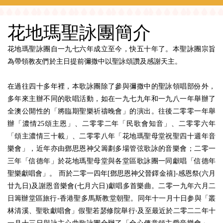
花地瑪聖詠團簡介
花地瑪聖詠團自一九七六年成立至今，快五十年了。本聖詠團宗旨
為帶領教友們於主日提前彌撒中以聖詠頌讚及感謝天主。
在過往四十多年裡，本歌詠團除了參與彌撒中的聖詠領唱部份外，
多年來主辦不同的歌唱活動，如在一九七九年和一九八一年舉辦了
全澳公開性的「將臨期聖樂祈禱晚會」的演出。往後二零零一年舉
辦「濃情
25
頌主恩」、二零零二年「民歌會知音」、二零零六年
「頌主濃情三十載」、二零零八年「花地瑪聖母堂祝聖四十週年音
樂會」，近年亦由鄧思恩神父籌劃多場管弦歌詠的音樂會；二零一
三年「信德年」於花地瑪聖母堂與各堂區歌詠團一同獻唱「信德年
聖樂獻唱會」。
而於二零一四年
[
鄧思恩神父晉鐸金禧
]-
感恩祭
(
六月
廿九日
)
及謝恩音樂會
(
七月六日
)
獻唱多首樂曲。二零一九年六月二
日籌辦堂區旅行
-
香港聖多馬斯教堂朝聖。同年十一月十日参與「叢
林清溪、聖歌獻唱會」假聖若瑟修院舉行‧及至最近於二零二二年十