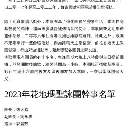
一月十三日與詠主心曲歌詠團合辦了「全心傳意頌主愛音樂會」。
自二零一七年起至二零二二年，負責籌辦堂區聖誕報佳音活動。
除了組織歌唱活動外，本歌團為了強化團員的靈修生活，鞏固自身
基督徒的精神，繼而推廣基督徒傳福音的使命，本歌團並定期舉辦
靈修活動，二零零六年往香港長洲思維靜院避靜。除此之外，歌團
不定期舉行一些餘暇活動，例如路環天主堂宿營、前往香港天主教
區朝聖、行山郊遊活動等，藉此聯繫各團員之間友誼。
本歌團現有團員約有十多名，每逢星期六晚上八時參與主日提前彌
撒，並於彌撒後練歌，練習時間為一小時。本團現正招收新團員，
歡迎年滿十六歲的教友及望教朋友加入本團，一齊以聖詠讚頌天
父。
2023
年花地瑪聖詠團幹事名單
團長：張天嘉
副團長：
劉永祺
指揮：郭麗芳