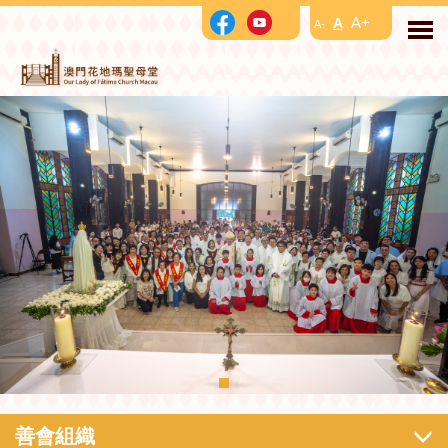
A+
A
A-
善會組織